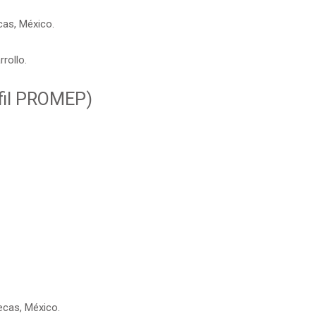
cas, México.
rollo.
rfil PROMEP)
ecas, México.